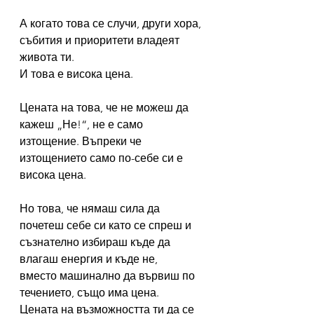
А когато това се случи, други хора, 
събития и приоритети владеят 
живота ти.
И това е висока цена.
Цената на това, че не можеш да 
кажеш „Не!“, не е само 
изтощение. Въпреки че 
изтощението само по-себе си е 
висока цена.
Но това, че нямаш сила да 
почетеш себе си като се спреш и 
съзнателно избираш къде да 
влагаш енергия и къде не, 
вместо машинално да вървиш по 
течението, също има цена.
Цената на възможността ти да се 