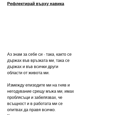
Рефлектирай върху навика
Аз знам за себе си - така, както се 
държах във връзката ми, така се 
държах и във всички други 
области от живота ми.
Измежду епизодите ми на гняв и 
негодувание срещу мъжа ми, имах 
проблясъци и забелязвах, че 
всъщност и в работата ми се 
опитвах да правя всичко.