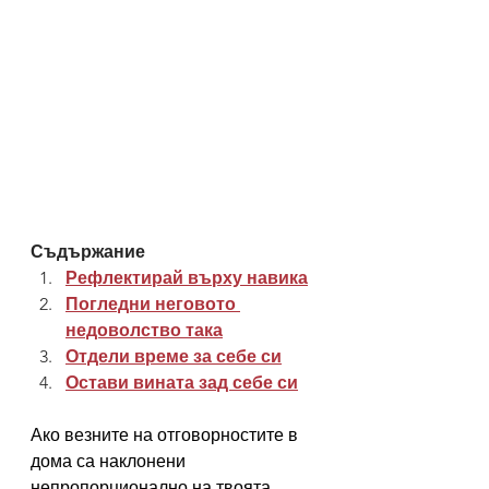
Съдържание
Рефлектирай върху навика
Погледни неговото 
недоволство така
Отдели време за себе си
Остави вината зад себе си
Ако 
везните 
на отговорностите в 
дома са наклонени 
непропорционално на твоята 