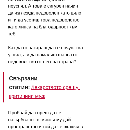
неуспял. А това е сигурен начин 
да изглежда недоволен като цяло 
и ти да усетиш това недоволство 
като липса на благодарност към 
теб.
Как да го накараш да се почувства 
успял, а и да намалиш шанса от 
недоволство от негова страна?
Свързани 
статии:
Лекарството срещу 
критичния мъж
Пробвай да спреш да се 
нагърбваш с всичко и му дай 
пространство и той да се включи в 