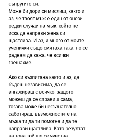
съпругите си.
Може би дори си мислиш, както и 
аз, че твоят мъж е един от онези 
редки случаи на мъж, който не 
иска да направи жена си 
щастлива. И аз, и много от моите 
ученички също смятаха така, но се 
радвам да кажа, че всички 
грешахме.
Ако си възпитана както и аз, да 
бъдеш независима, да се 
ангажираш с всичко, защото 
можеш да се справиш сама, 
тогава може би несъзнателно 
саботираш възможностите на 
мъжа ти да ти помогне и да те 
направи щастлива. Като резултат 
на това той ще се чувства 