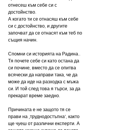
отнесеш към себе си с 
достойнство.
А когато ти се отнасяш към себе 
си с достойнство, и другите 
започват да се отнасят към теб по 
същия начин.
Спомни си историята на Радина.. 
Тя почете себе си като остана да 
си почине, вместо да се опитва 
всячески да направи така, че да 
може да иде на разходка с мъжа 
си. И той след това я търси, за да 
прекарат време заедно.
Причината е не защото тя се 
прави на ‚труднодостъпна‘, както 
ще чуеш от различни експерти. А 