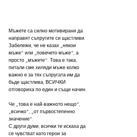
Мъжете са силно мотивирани да 
направят съпругите си щастливи.
Забележи, че не казах „някои 
мъже“ или „повечето мъже“, а 
просто „мъжете“. Това е така, 
питали сме хиляди мъже колко 
важно е за тях съпругата им да 
бъде щастлива, ВСИЧКИ 
отговориха по един и същи начин.
Че „това е най-важното нещо“, 
„всичко“, „от първостепенно 
значение“.
С други думи, всички те искаха да 
се чувстват като герои за 