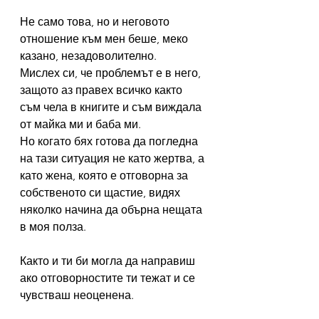
Не само това, но и неговото 
отношение към мен беше, меко 
казано, незадоволително.
Мислех си, че проблемът е в него, 
защото аз правех всичко както 
съм чела в книгите и съм виждала 
от майка ми и баба ми.
Но когато бях готова да погледна 
на тази ситуация не като жертва, а 
като жена, която е отговорна за 
собственото си щастие, видях 
няколко начина да обърна нещата 
в моя полза.
Както и ти би могла да направиш 
ако отговорностите ти тежат и се 
чувстваш неоценена.