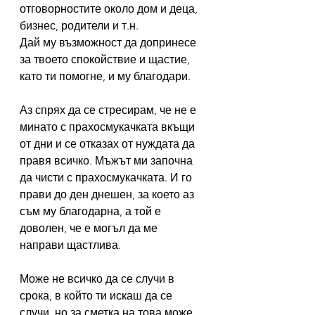
отговорностите около дом и деца, 
бизнес, родители и т.н.
Дай му възможност да допринесе 
за твоето спокойствие и щастие, 
като ти помогне, и му благодари.
Аз спрях да се стресирам, че не е 
минато с прахосмукачката вкъщи 
от дни и се отказах от нуждата да 
правя всичко. Мъжът ми започна 
да чисти с прахосмукачката. И го 
прави до ден днешен, за което аз 
съм му благодарна, а той е 
доволен, че е могъл да ме 
направи щастлива.
Може не всичко да се случи в 
срока, в който ти искаш да се 
случи, но за сметка на това може 