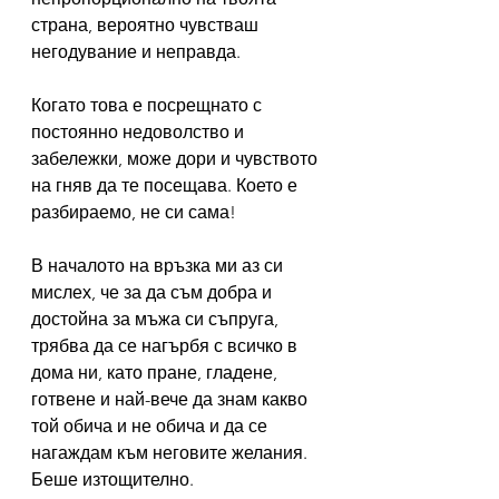
страна, вероятно чувстваш 
негодувание и неправда.
Когато това е посрещнато с 
постоянно недоволство и 
забележки, може дори и чувството 
на гняв да те посещава. Което е 
разбираемо, не си сама!
В началото на връзка ми аз си 
мислех, че за да съм добра и 
достойна за мъжа си съпруга, 
трябва да се нагърбя с всичко в 
дома ни, като пране, гладене, 
готвене и най-вече да знам какво 
той обича и не обича и да се 
нагаждам към неговите желания. 
Беше изтощително.