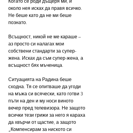
Когато се роди дъщеря ми, и 
около нея исках да правя всичко.
Не беше като да не ми беше 
познато.
Всъщност, никой не ме караше – 
аз просто си налагах мои 
собствени стандарти за супер-
жена. Исках да съм супер-жена, а 
всъщност бях мъченица.
Ситуацията на Радина беше 
сходна. Тя се опитваше да угоди 
на мъжа си всячески, като готви 3 
пъти на ден и му носи виното 
вечер пред телевизора. Не защото 
всички тези грижи за него я караха 
да хвърчи от щастие, а защото 
„Компенсирам за ниското си 