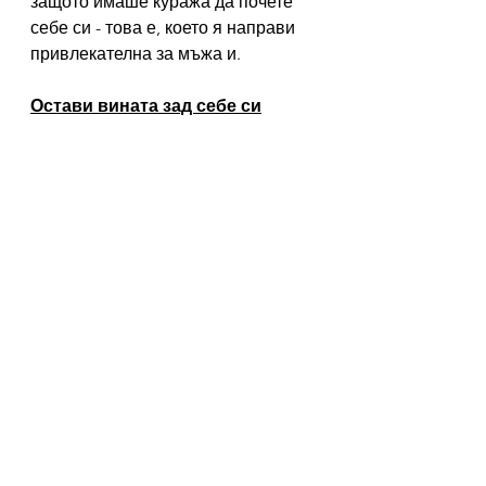
защото имаше куража да почете 
себе си - това е, което я направи 
привлекателна за мъжа и.  
Остави вината зад себе си
И ако си мислиш: ‚Хубаво, Мила, 
как да оставя мръсотията вкъщи 
или купищата с пране, или 
грижите за болната ми майка, и да 
ходя да си почивам?‘
Разбирам те, вината е истинска.