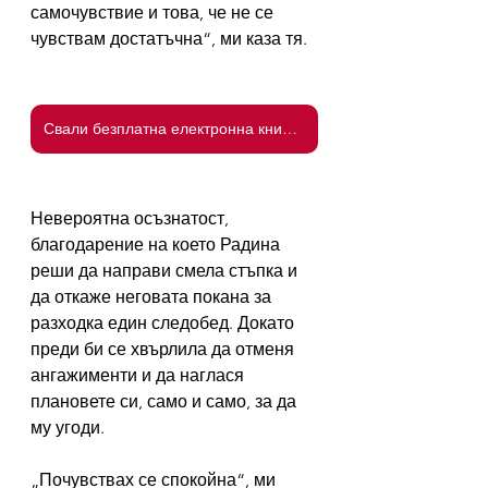
самочувствие и това, че не се 
чувствам достатъчна“, ми каза тя.
Свали безплатна електронна книжка "5-те грешки, които жените правят"
Невероятна осъзнатост, 
благодарение на което Радина 
реши да направи смела стъпка и 
да откаже неговата покана за 
разходка един следобед. Докато 
преди би се хвърлила да отменя 
ангажименти и да наглася 
плановете си, само и само, за да 
му угоди.
„Почувствах се спокойна“, ми 