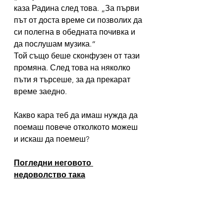
каза Радина след това. „За първи 
път от доста време си позволих да 
си полегна в обедната почивка и 
да послушам музика.“
Той също беше сконфузен от тази 
промяна. След това на няколко 
пъти я търсеше, за да прекарат 
време заедно.   
Какво кара теб да имаш нужда да 
поемаш повече отколкото можеш 
и искаш да поемеш?
Погледни неговото 
недоволство така